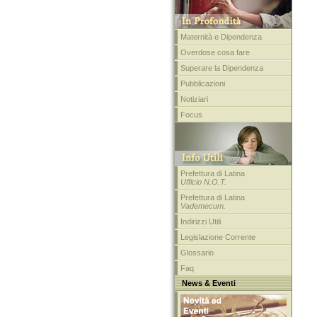
Maternità e Dipendenza
Overdose cosa fare
Superare la Dipendenza
Pubblicazioni
Notiziari
Focus
Prefettura di Latina
Ufficio N.O.T.
Prefettura di Latina
Vademecum.
Indirizzi Utili
Legislazione Corrente
Glossario
Faq
News & Eventi