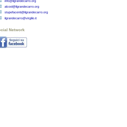
info@ilgrandecarro.org
alcool@ilgrandecarro.org
stupefacenti@ilgrandecarro.org
ilgrandecarro@virgilio.it
cial Network