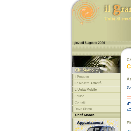
giovedì 6 agosto 2026
C
C
Il Progetto
As
Le Nostre Attività
So
L'Unità Mobile
Equipe
Contatti
Dove Siamo
Unità Mobile
EM