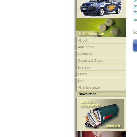
So
Alcool
Anfetamine
Cannabis
Cocaina & Crack
Ecstasy
Eroina
Lsd
Altre Sostanze
Newsletter