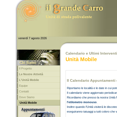
venerdì 7 agosto 2026
Calendario e Ultimi Intervent
Unità Mobile
Il Progetto
Le Nostre Attività
L'Unità Mobile
Il Calendario Appuntamenti 
Equipe
Riportiamo le località e le date in cui po
Contatti
Il calendario viene aggiornato periodic
Dove Siamo
Ricordiamo che presso la nostra Unità M
l'etilometro monouso
.
Unità Mobile
Inoltre quando l'Unità visiterà le discot
eseguiranno tatuaggi a tutti coloro che 