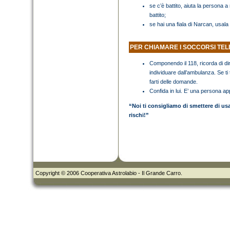
se c’è battito, aiuta la persona 
battito;
se hai una fiala di Narcan, usala
PER CHIAMARE I SOCCORSI TEL
Componendo il 118, ricorda di dire
individuare dall’ambulanza. Se ti 
farti delle domande.
Confida in lui. E’ una persona ap
“Noi ti consigliamo di smettere di us
rischi!”
Copyright © 2006 Cooperativa Astrolabio - Il Grande Carro.