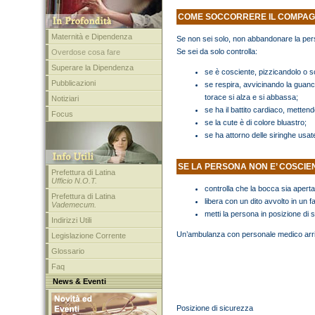
COME SOCCORRERE IL COMPAG
Maternità e Dipendenza
Se non sei solo, non abbandonare la pe
Se sei da solo controlla:
Overdose cosa fare
Superare la Dipendenza
se è cosciente, pizzicandolo o s
Pubblicazioni
se respira, avvicinando la guanci
torace si alza e si abbassa;
Notiziari
se ha il battito cardiaco, mettendo
Focus
se la cute è di colore bluastro;
se ha attorno delle siringhe usat
SE LA PERSONA NON E’ COSCIE
Prefettura di Latina
Ufficio N.O.T.
controlla che la bocca sia apert
Prefettura di Latina
libera con un dito avvolto in un 
Vademecum.
metti la persona in posizione di 
Indirizzi Utili
Un’ambulanza con personale medico arri
Legislazione Corrente
Glossario
Faq
News & Eventi
Posizione di sicurezza