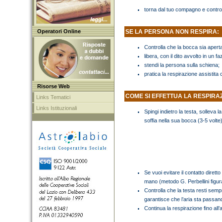
torna dal tuo compagno e control
Operatori Online
SE LA PERSONA NON RESPIRA:
Controlla che la bocca sia apert
libera, con il dito avvolto in un 
stendi la persona sulla schiena;
pratica la respirazione assistita
Risorse Web
COME SI EFFETTUA LA RESPIRAZ
Links Tematici
Links Istituzionali
Spingi indietro la testa, solleva
soffia nella sua bocca (3-5 volte)
Se vuoi evitare il contatto dirett
mano (metodo G. Perbellini figur
Controlla che la testa resti sempr
garantisce che l’aria sta passan
Continua la respirazione fino all’