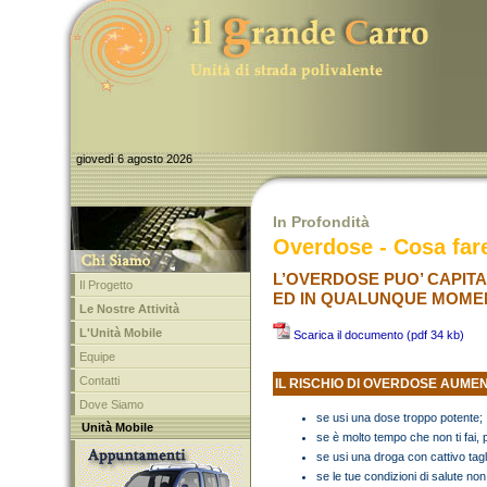
giovedì 6 agosto 2026
In Profondità
Overdose - Cosa far
L’OVERDOSE PUO’ CAPIT
Il Progetto
ED IN QUALUNQUE MOME
Le Nostre Attività
L'Unità Mobile
Scarica il documento (pdf 34 kb)
Equipe
Contatti
IL RISCHIO DI OVERDOSE AUME
Dove Siamo
se usi una dose troppo potente;
Unità Mobile
se è molto tempo che non ti fai, po
se usi una droga con cattivo tagl
se le tue condizioni di salute n