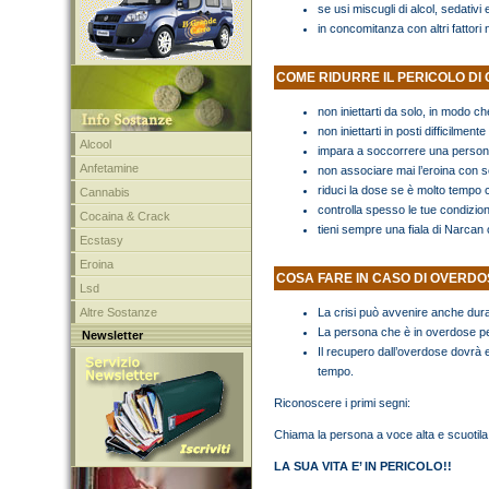
se usi miscugli di alcol, sedativi 
in concomitanza con altri fattori
COME RIDURRE IL PERICOLO DI
non iniettarti da solo, in modo c
non iniettarti in posti difficilment
Alcool
impara a soccorrere una persona
Anfetamine
non associare mai l’eroina con se
riduci la dose se è molto tempo c
Cannabis
controlla spesso le tue condizioni
Cocaina & Crack
tieni sempre una fiala di Narcan c
Ecstasy
Eroina
COSA FARE IN CASO DI OVERDO
Lsd
Altre Sostanze
La crisi può avvenire anche duran
La persona che è in overdose 
Newsletter
Il recupero dall’overdose dovrà 
tempo.
Riconoscere i primi segni:
Chiama la persona a voce alta e scuotila 
LA SUA VITA E’ IN PERICOLO!!