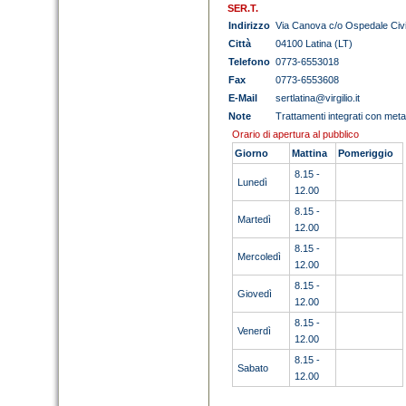
SER.T.
Indirizzo
Via Canova c/o Ospedale Civi
Città
04100 Latina (LT)
Telefono
0773-6553018
Fax
0773-6553608
E-Mail
sertlatina@virgilio.it
Note
Trattamenti integrati con metad
Orario di apertura al pubblico
Giorno
Mattina
Pomeriggio
8.15 -
Lunedì
12.00
8.15 -
Martedì
12.00
8.15 -
Mercoledì
12.00
8.15 -
Giovedì
12.00
8.15 -
Venerdì
12.00
8.15 -
Sabato
12.00