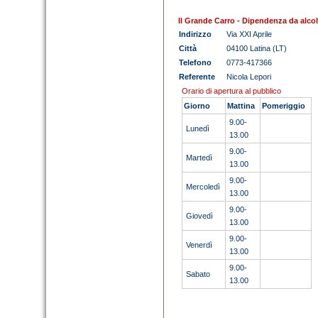
Il Grande Carro - Dipendenza da alcol
Indirizzo
Via XXI Aprile
Città
04100 Latina (LT)
Telefono
0773-417366
Referente
Nicola Lepori
Orario di apertura al pubblico
Giorno
Mattina
Pomeriggio
9.00-
Lunedì
13.00
9.00-
Martedì
13.00
9.00-
Mercoledì
13.00
9.00-
Giovedì
13.00
9.00-
Venerdì
13.00
9.00-
Sabato
13.00