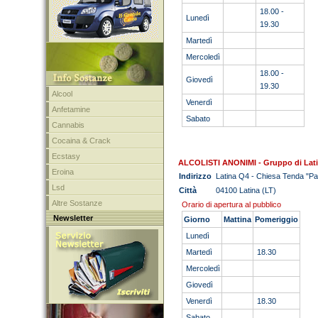
18.00 -
Lunedì
19.30
Martedì
Mercoledì
18.00 -
Giovedì
19.30
Alcool
Venerdì
Anfetamine
Sabato
Cannabis
Cocaina & Crack
Ecstasy
ALCOLISTI ANONIMI - Gruppo di Lat
Eroina
Indirizzo
Latina Q4 - Chiesa Tenda "Par
Lsd
Città
04100 Latina (LT)
Altre Sostanze
Orario di apertura al pubblico
Newsletter
Giorno
Mattina
Pomeriggio
Lunedì
Martedì
18.30
Mercoledì
Giovedì
Venerdì
18.30
Sabato