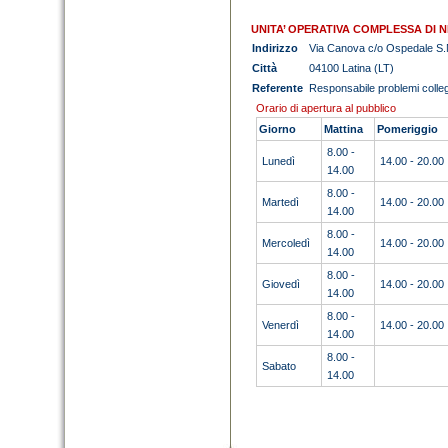
UNITA’ OPERATIVA COMPLESSA DI
Indirizzo
Via Canova c/o Ospedale S.M
Città
04100 Latina (LT)
Referente
Responsabile problemi collega
Orario di apertura al pubblico
Giorno
Mattina
Pomeriggio
8.00 -
Lunedì
14.00 - 20.00
14.00
8.00 -
Martedì
14.00 - 20.00
14.00
8.00 -
Mercoledì
14.00 - 20.00
14.00
8.00 -
Giovedì
14.00 - 20.00
14.00
8.00 -
Venerdì
14.00 - 20.00
14.00
8.00 -
Sabato
14.00