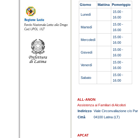
Giorno
Mattina
Pomeriggio
15.00 -
Lunedì
16.00
15.00 -
Martedì
16.00
15.00 -
Mercoledì
16.00
15.00 -
Giovedì
16.00
15.00 -
Venerdì
16.00
15.00 -
Sabato
16.00
ALL-ANON
Assistenza ai Familiari di Alcolisti
Indirizzo
Viale Circonvallazione c/o Pa
Città
04100 Latina (LT)
APCAT