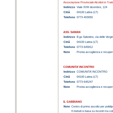
Associazione Provinciale Alcolisti in Tra
Indirizzo
Viale XVIII dicembre, 124
Città
04100 Latina (LT)
Telefono
0773-403050
ASS. SAMAN
Indirizzo
B.go Sabotino, via delle Vergi
Città
04100 Latina (LT)
Telefono
0773-645812
Note
Pronta accoglienza e recuper
COMUNITA’ INCONTRO
Indirizzo
COMUNITA’ INCONTRO
Città
04100 Latina (LT)
Telefono
0773-645247
Note
Pronta accoglienza e recuper
IL GABBIANO
Note
Centro di primo ascolto per polidipe
Il metodi si basa su incontri tra co