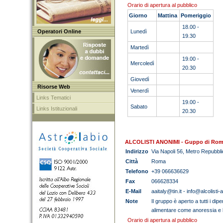
Orario di apertura al pubblico
Giorno
Mattina
Pomeriggio
18.00 -
Operatori Online
Lunedì
19.30
Martedì
19.00 -
Mercoledì
20.30
Giovedì
Risorse Web
Venerdì
Links Tematici
19.00 -
Sabato
Links Istituzionali
20.30
ALCOLISTI ANONIMI - Guppo di Ro
Indirizzo
Via Napoli 56, Metro Repubbl
Città
Roma
Telefono
+39 066636629
Fax
066628334
E-Mail
aaitaly@tin.it - info@alcolisti-a
Note
Il gruppo è aperto a tutti i d
alimentare come anoressia e bu
Orario di apertura al pubblico