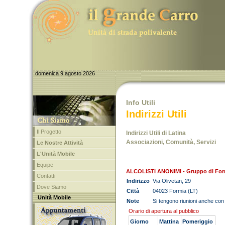
domenica 9 agosto 2026
Info Utili
Indirizzi Utili
Il Progetto
Indirizzi Utili di Latina
Associazioni, Comunità, Servizi
Le Nostre Attività
L'Unità Mobile
Equipe
ALCOLISTI ANONIMI - Gruppo di For
Contatti
Indirizzo
Via Olivetan, 29
Dove Siamo
Città
04023 Formia (LT)
Unità Mobile
Note
Si tengono riunioni anche con i 
Orario di apertura al pubblico
Giorno
Mattina
Pomeriggio