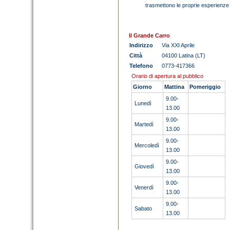
trasmettono le proprie esperienze
Il Grande Carro
Indirizzo
Via XXI Aprile
Città
04100 Latina (LT)
Telefono
0773-417366
Orario di apertura al pubblico
Giorno
Mattina
Pomeriggio
9.00-
Lunedì
13.00
9.00-
Martedì
13.00
9.00-
Mercoledì
13.00
9.00-
Giovedì
13.00
9.00-
Venerdì
13.00
9.00-
Sabato
13.00