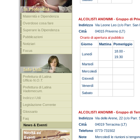
Maternità e Dipendenza
ALCOLISTI ANONIMI - Gruppo di Pri
Overdose cosa fare
Indirizzo
Via Leone Leo (c/o Parr. San 
Superare la Dipendenza
Città
04015 Priverno (LT)
Pubblicazioni
Orario di apertura al pubblico
Notiziari
Giorno
Mattina
Pomeriggio
Focus
18.00 -
Lunedì
19.30
Martedì
Mercoledì
Prefettura di Latina
Giovedì
Ufficio N.O.T.
Venerdì
Prefettura di Latina
Vademecum.
Sabato
Indirizzi Utili
Legislazione Corrente
Glossario
ALCOLISTI ANONIMI - Gruppo di Terr
Indirizzo
Via delle Arene, 22 (c/o Parr
Faq
Città
04019 Terracina (LT)
News & Eventi
Telefono
0773-731502
Note
Mercoledì le riunioni si ten